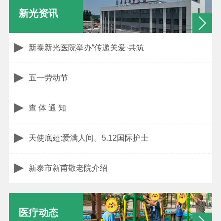
新光资讯
新泰新光医院举办“传递关爱·共筑
五一劳动节
查 体 通 知
天使底翅:爱满人间。5.12国际护士
新泰市新甫敬老院介绍
医疗动态