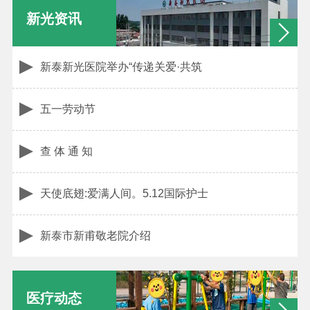
新光资讯
新泰新光医院举办“传递关爱·共筑
五一劳动节
查 体 通 知
天使底翅:爱满人间。5.12国际护士
新泰市新甫敬老院介绍
医疗动态